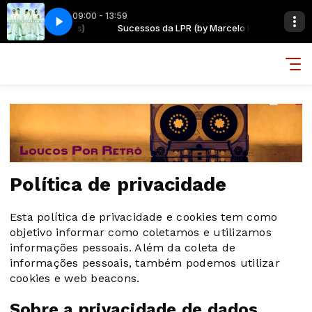
09:00 - 13:59
(by Marcelo Rios)
S - LARGER THAN LIFE
Sucessos da LPR (by Marcelo Rios)
BACKSTREET BOYS - LARGER THAN LIFE
Política de privacidade
Esta política de privacidade e cookies tem como
objetivo informar como coletamos e utilizamos
informações pessoais. Além da coleta de
informações pessoais, também podemos utilizar
cookies e web beacons.
Sobre a privacidade de dados