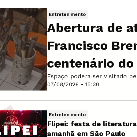
Entretenimento
Abertura de at
Francisco Bre
centenário do 
Espaço poderá ser visitado pel
07/08/2026 • 15:30
Entretenimento
Flipei: festa de literat
amanhã em São Paulo