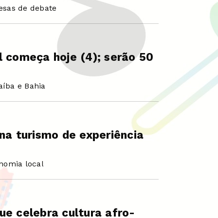
esas de debate
l começa hoje (4); serão 50
aíba e Bahia
ona turismo de experiência
onomia local
ue celebra cultura afro-