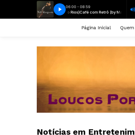
06:00 - 08:59
Y MATOGROSSO - BALADA DO LOUCO
Café com Retrô (by Marcelo Rios)
Café com Retrô (by Marcelo Rios)
NEY MATOGROSSO - BALADA DO
Página Inicial
Quem
Notícias em Entreteni