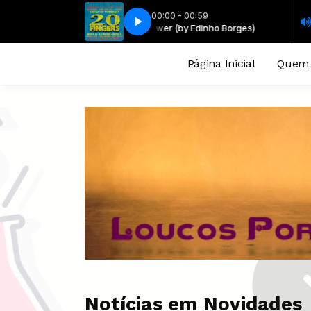
00:00 - 00:59
ORT DICK MAN (EDIT MIX)
opower (by Edinho Borges)
Retropower (by Edinho Borges)
TWENTY FINGERS FEATURING GILETTE - SHORT
Página Inicial
Quem
Notícias em Novidades