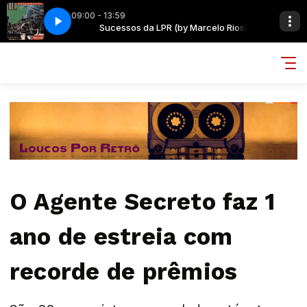
09:00 - 13:59
IGHT THIS FEELING
celo Rios)
Sucessos da LPR (by Marcelo Rios)
REO SPEEDWAGON - CAN'T FIGHT THIS FEELING
O Agente Secreto faz 1
ano de estreia com
recorde de prêmios