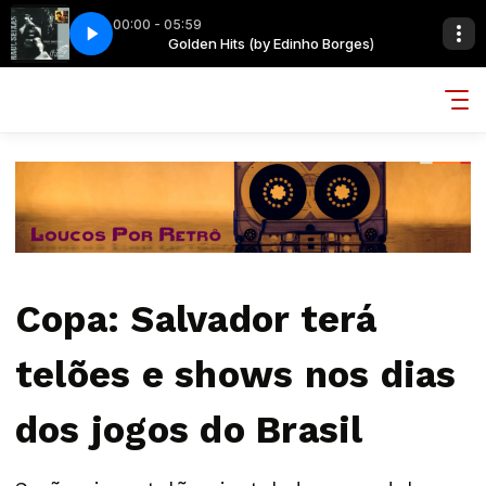
00:00 - 05:59
o Borges)
 OUTRA VEZ
Golden Hits (by Edinho Borges)
RAUL SEIXAS - TENTE OUTRA VEZ
Copa: Salvador terá
telões e shows nos dias
dos jogos do Brasil