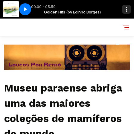
00:00 - 05:59
Borges)
LORES DO MAL
Golden Hits (by Edinho Borges)
LEGIAO URBANA - AS FLORES DO MAL
Museu paraense abriga
uma das maiores
coleções de mamíferos
do mundo