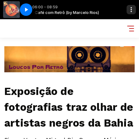
06:00 - 08:59
ASE DON'T GO
ios)
Café com Retrô (by Marcelo Rios)
KC & THE SUNSHINE BAND - PLEASE DON'T GO
Exposição de
fotografias traz olhar de
artistas negros da Bahia